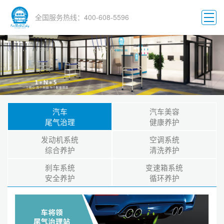
全国服务热线：400-608-5596
汽车
汽车美容
尾气治理
健康养护
发动机系统
空调系统
综合养护
清洗养护
刹车系统
变速箱系统
安全养护
循环养护